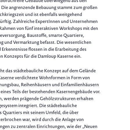
 abbruchreife Gebäude überwiegend aus den
. Die angrenzende Bebauung stammt zum großen
achkriegszeit und ist ebenfalls weitgehend
ürftig. Zahlreiche ExpertInnen und Unternehmen
 Rahmen von fünf interaktiven Workshops mit den
versorgung, Baustoffe, smarte Quartiere,
g und Vermarktung befasst. Die wesentlichen
 Erkenntnisse flossen in die Erarbeitung des
n Konzepts für die Damloup Kaserne ein.
eht das städtebauliche Konzept auf dem Gelände
aserne verdichtete Wohnformen in Form von
ngsbau, Reihenhäusern und Einfamilienhäusern
 eines Teils der bestehenden Kasernengebäude vor.
h, werden prägende Gehölzstrukturen erhalten
esystem integriert. Die städtebauliche
 Quartiers mit seinem Umfeld, die über
erbrochen war, wird durch die Anlage von
gen zu zentralen Einrichtungen, wie der „Neuen