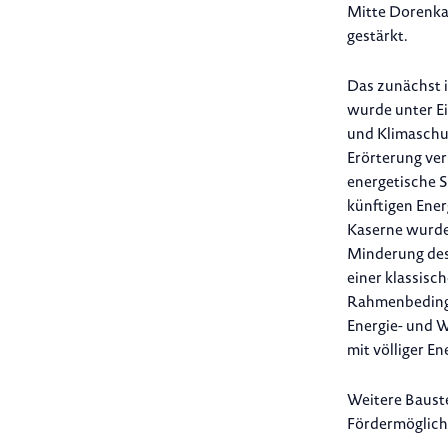
Mitte Dorenka
gestärkt.
Das zunächst i
wurde unter Ei
und Klimaschut
Erörterung ver
energetische S
künftigen Ener
Kaserne wurde
Minderung des 
einer klassisc
Rahmenbedingu
Energie- und W
mit völliger En
Weitere Bauste
Fördermöglichk