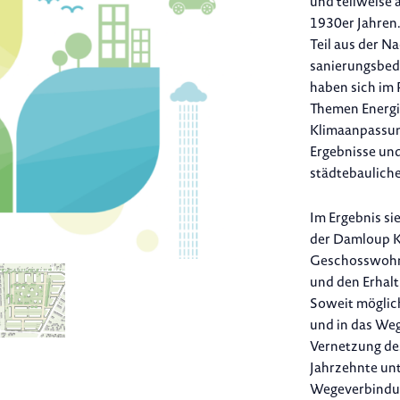
und teilweise
1930er Jahren
Teil aus der N
sanierungsbed
haben sich im
Themen Energie
Klimaanpassun
Ergebnisse und
städtebauliche
Im Ergebnis si
der Damloup K
Geschosswohnu
und den Erhalt
Soweit möglic
und in das Weg
Vernetzung des
Jahrzehnte unt
Wegeverbindun