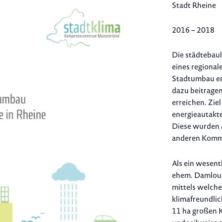
Stadt Rheine
2016 – 2018
Die städtebau
eines regiona
Stadtumbau ers
dazu beitragen
erreichen. Zie
energieautakt
Diese wurden a
anderen Kommu
Als ein wesent
ehem. Damloup
mittels welche
klimafreundli
11 ha großen K