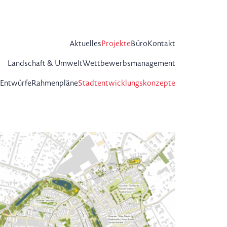
Aktuelles
Projekte
Büro
Kontakt
Landschaft & Umwelt
Wettbewerbsmanagement
 Entwürfe
Rahmenpläne
Stadtentwicklungskonzepte