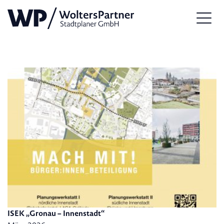
ISEK „Gronau – Innenstadt“