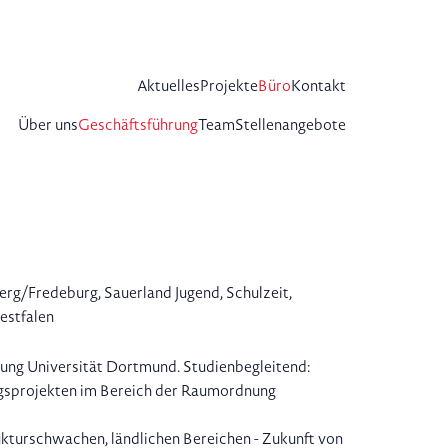
Aktuelles
Projekte
Büro
Kontakt
Über uns
Geschäftsführung
Team
Stellenangebote
rg/Fredeburg, Sauerland Jugend, Schulzeit,
Westfalen
ng Universität Dortmund. Studienbegleitend:
gsprojekten im Bereich der Raumordnung
ukturschwachen, ländlichen Bereichen - Zukunft von